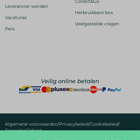
Collect&Go
Leverancier worden
Herbruikbare box
Vacatures
Veelgestelde vragen
Pers
Veilig online betalen
Algemene voorwaarden
/
Privacybeleid
/
Cookiebeleid
/
Toegankelijkheid