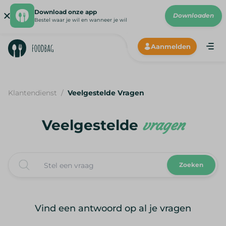
Download onze app
Downloaden
Bestel waar je wil en wanneer je wil
Aanmelden
Me
Hoe wer
Onze lev
Klantendienst
/
Veelgestelde Vragen
Onze p
N
Veelgestelde
vragen
Zoeken
Vind een antwoord op al je vragen