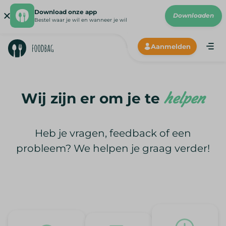
Download onze app
Downloaden
Bestel waar je wil en wanneer je wil
Aanmelden
Me
Hoe wer
Onze lev
Wij zijn er om je te
helpen
Onze p
N
Heb je vragen, feedback of een
probleem? We helpen je graag verder!