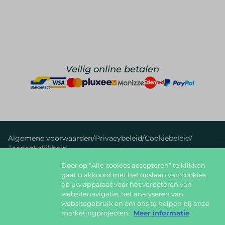
Veilig online betalen
Algemene voorwaarden
/
Privacybeleid
/
Cookiebeleid
/
Toegankelijkheid
Door op “Alle cookies accepteren” te klikken
foodlover@foodbag.be
09 298 05 10
gaat u akkoord met het opslaan van cookies
op uw apparaat voor het verbeteren van
Deel jouw gerechten op
websitenavigatie, het analyseren van
websitegebruik en om ons te helpen bij onze
marketingprojecten.
Meer informatie