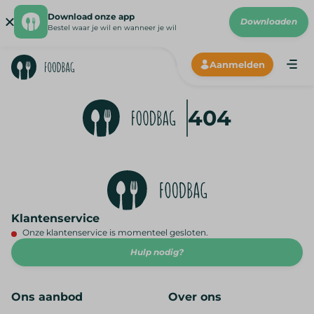
Download onze app
Downloaden
Bestel waar je wil en wanneer je wil
Aanmelden
Me
Hoe wer
404
Onze lev
Onze p
N
Klantenservice
Onze klantenservice is momenteel gesloten.
Hulp nodig?
Ons aanbod
Over ons