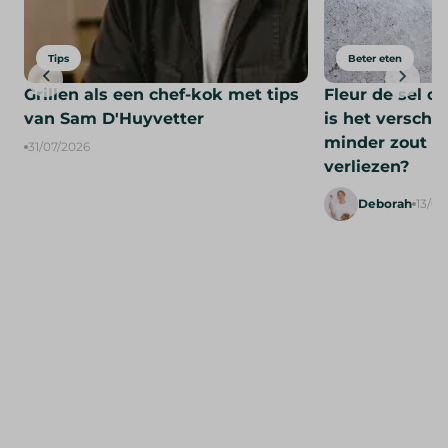
Tips
Beter eten
Grillen als een chef-kok met tips
Fleur de sel of
van Sam D'Huyvetter
is het verschil
minder zout z
31/07/2026
verliezen?
Deborah
13/05