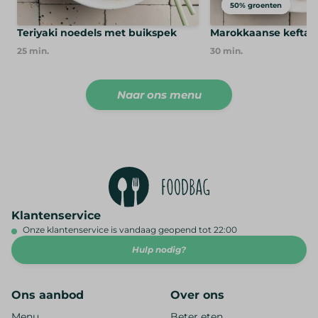
50% groenten
50% groenten
Teriyaki noedels met buikspek
Marokkaanse kefta 
25
min.
30
min.
Naar ons menu
Klantenservice
Onze klantenservice is vandaag geopend tot 22:00
Hulp nodig?
Ons aanbod
Over ons
Menu
Beter eten