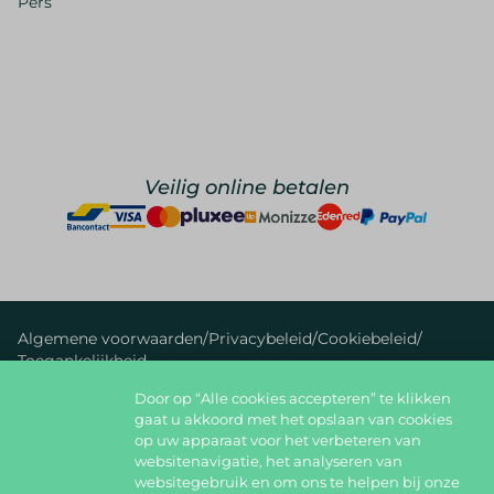
Pers
Veilig online betalen
Algemene voorwaarden
/
Privacybeleid
/
Cookiebeleid
/
Toegankelijkheid
Door op “Alle cookies accepteren” te klikken
foodlover@foodbag.be
09 298 05 10
gaat u akkoord met het opslaan van cookies
op uw apparaat voor het verbeteren van
Deel jouw gerechten op
websitenavigatie, het analyseren van
websitegebruik en om ons te helpen bij onze