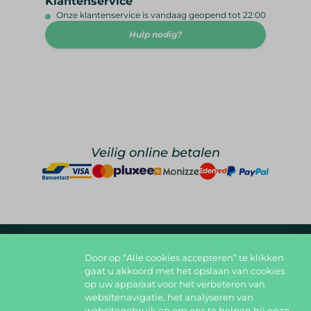
Klantenservice
Onze klantenservice is vandaag geopend tot 22:00
Hulp nodig?
Veilig online betalen
Door op “Alle cookies accepteren” te klikken
foodlover@foodbag.be
09 298 05 10
gaat u akkoord met het opslaan van cookies
op uw apparaat voor het verbeteren van
Deel jouw gerechten op
websitenavigatie, het analyseren van
websitegebruik en om ons te helpen bij onze