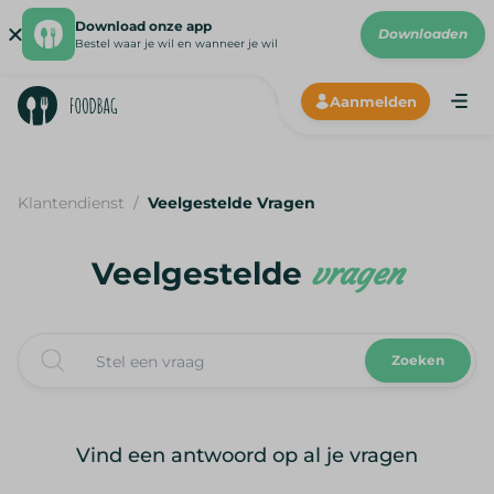
Download onze app
Downloaden
Bestel waar je wil en wanneer je wil
Aanmelden
ANDRO
CHROM
192X19
Klantendienst
/
Veelgestelde Vragen
Veelgestelde
vragen
Zoeken
Vind een antwoord op al je vragen