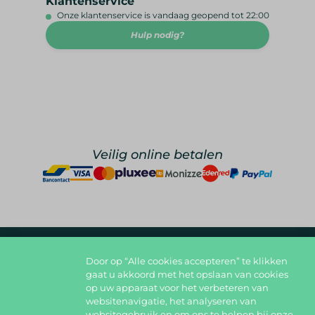
Klantenservice
Onze klantenservice is vandaag geopend tot 22:00
Hulp nodig?
Veilig online betalen
Door op “Alle cookies accepteren” te klikken
foodlover@foodbag.be
09 298 05 10
gaat u akkoord met het opslaan van cookies
op uw apparaat voor het verbeteren van
Deel jouw gerechten op
websitenavigatie, het analyseren van
websitegebruik en om ons te helpen bij onze