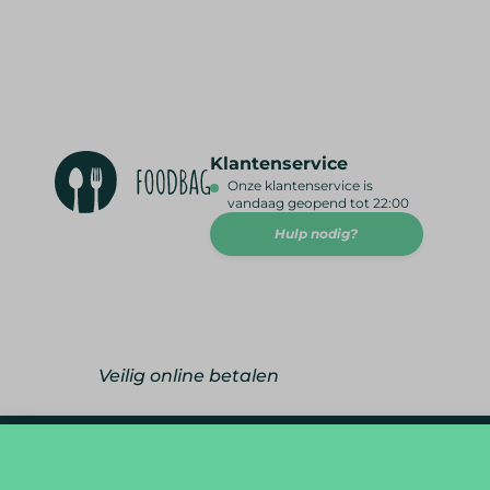
Klantenservice
Onze klantenservice is
vandaag geopend tot 22:00
Hulp nodig?
Veilig online betalen
foodlover@foodbag.be
09 298 05 10