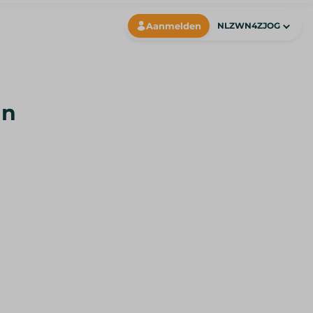
Aanmelden
NLZWN4ZJOG
an