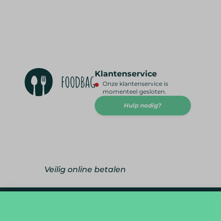
Klantenservice
Onze klantenservice is
momenteel gesloten.
Hulp nodig?
Veilig online betalen
foodlover@foodbag.be
09 298 05 10