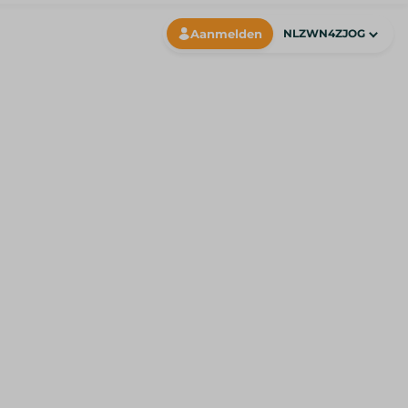
Aanmelden
NLZWN4ZJOG