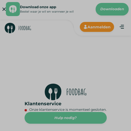
Download onze app
Downloaden
Bestel waar je wil en wanneer je wil
Aanmelden
NLKAF
Klantenservice
Onze klantenservice is momenteel gesloten.
Hulp nodig?