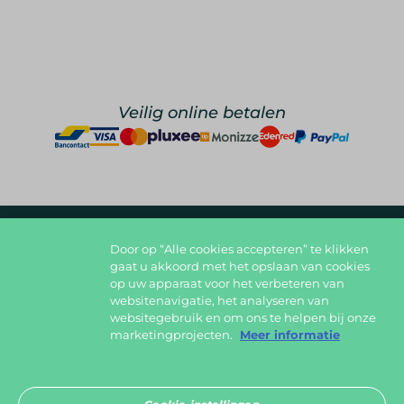
Veilig online betalen
Door op “Alle cookies accepteren” te klikken
foodlover@foodbag.be
09 298 05 10
gaat u akkoord met het opslaan van cookies
op uw apparaat voor het verbeteren van
Deel jouw gerechten op
websitenavigatie, het analyseren van
websitegebruik en om ons te helpen bij onze
marketingprojecten.
Meer informatie
Download in de