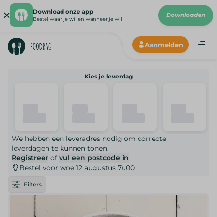
Download onze app
Downloaden
Bestel waar je wil en wanneer je wil
Aanmelden
Me
Hoe wer
Kies je leverdag
Onze lev
Onze p
N
We hebben een leveradres nodig om correcte
leverdagen te kunnen tonen.
Registreer
of
vul een postcode in
Bestel voor woe 12 augustus 7u00
Filters