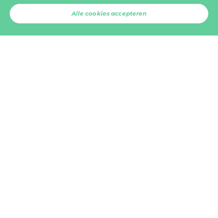
0
Alle cookies accepteren
Verder naar extra’s
Traiteur stoofvlees met frietjes
en een fris slaatje
Supplement: + 2.99,- p.p.
10
min.
+
20
min.
Voeg toe