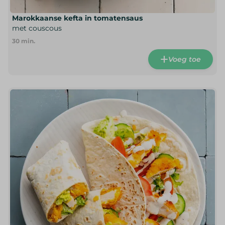
Marokkaanse kefta in tomatensaus
met couscous
30
min.
Voeg toe