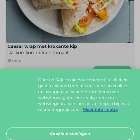
Caesar wrap met krokante kip
sla, komkommer en tomaat
15
min.
Voeg toe
Door op “Alle cookies accepteren” te klikken
gaat u akkoord met het opslaan van cookies
op uw apparaat voor het verbeteren van
websitenavigatie, het analyseren van
websitegebruik en om ons te helpen bij onze
marketingprojecten.
Meer informatie
Cookie-instellingen