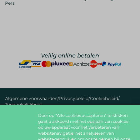
Pers
Veilig online betalen
Algemene voorwaarden
/
Privacybeleid
/
Cookiebeleid
/
Toegankelijkheid
Door op “Alle cookies accepteren” te klikken
foodlover@foodbag.be
09 298 05 10
gaat u akkoord met het opslaan van cookies
op uw apparaat voor het verbeteren van
Deel jouw gerechten op
websitenavigatie, het analyseren van
websitegebruik en om ons te helpen bij onze