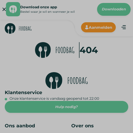
Download onze app
Downloaden
Bestel waar je wil en wanneer je wil
Aanmelden
Me
Hoe wer
404
Onze lev
Onze p
N
Klantenservice
Onze klantenservice is vandaag geopend tot 22:00
Hulp nodig?
Ons aanbod
Over ons