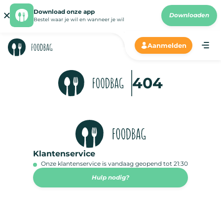
Download onze app
Downloaden
Bestel waar je wil en wanneer je wil
Aanmelden
NL-
1%20WAITFOR%20DELAY%
404
-%20
Klantenservice
Onze klantenservice is vandaag geopend tot 21:30
Hulp nodig?