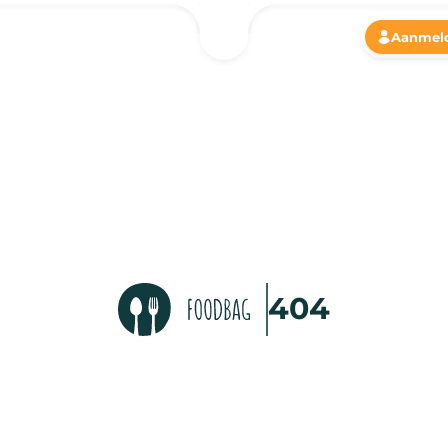
Aanmel
404