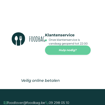
Klantenservice
Onze klantenservice is
vandaag geopend tot 22:00
Hulp nodig?
Veilig online betalen
foodlover@foodbag.be
09 298 05 10