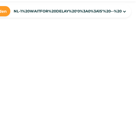
den
NL-1%20WAITFOR%20DELAY%20'0%3A0%3A15'%20--%20