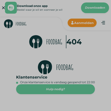
Download onze app
Downloaden
Bestel waar je wil en wanneer je wil
Aanmelden
IMAGES
404
Klantenservice
Onze klantenservice is vandaag geopend tot 22:00
Hulp nodig?