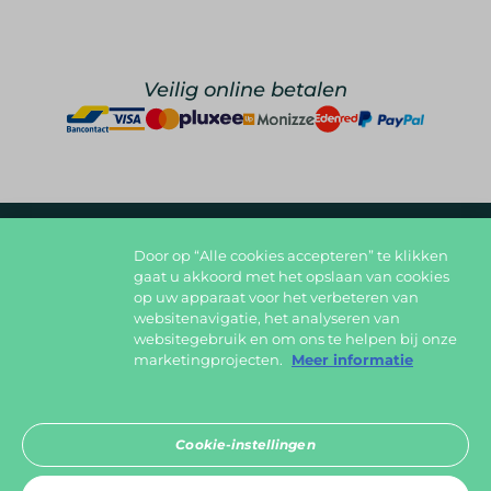
Veilig online betalen
Door op “Alle cookies accepteren” te klikken
foodlover@foodbag.be
09 298 05 10
gaat u akkoord met het opslaan van cookies
op uw apparaat voor het verbeteren van
Deel jouw gerechten op
websitenavigatie, het analyseren van
websitegebruik en om ons te helpen bij onze
marketingprojecten.
Meer informatie
Download in de
Cookie-instellingen
App Store
Ontdek het op