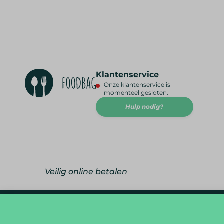
Klantenservice
Onze klantenservice is
momenteel gesloten.
Hulp nodig?
Veilig online betalen
foodlover@foodbag.be
09 298 05 10