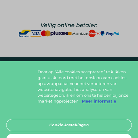
Veilig online betalen
Door op “Alle cookies accepteren” te klikken
foodlover@foodbag.be
09 298 05 10
gaat u akkoord met het opslaan van cookies
op uw apparaat voor het verbeteren van
Deel jouw gerechten op
websitenavigatie, het analyseren van
websitegebruik en om ons te helpen bij onze
marketingprojecten.
Meer informatie
Download in de
Cookie-instellingen
App Store
Ontdek het op