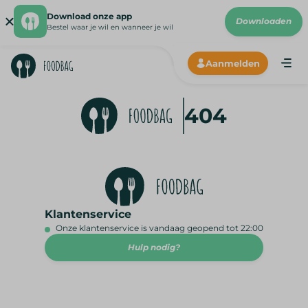
Download onze app
Downloaden
Bestel waar je wil en wanneer je wil
Aanmelden
ANDRO
CHROM
404
512X51
Klantenservice
Onze klantenservice is vandaag geopend tot 22:00
Hulp nodig?