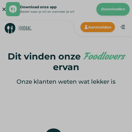
Download onze app
Downloaden
Bestel waar je wil en wanneer je wil
Aanmelden
ANDRO
CHROM
192X19
Dit vinden onze
Foodlovers
ervan
Onze klanten weten wat lekker is