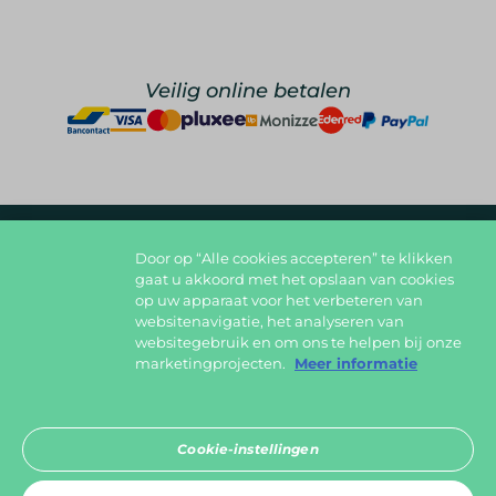
Veilig online betalen
Door op “Alle cookies accepteren” te klikken
foodlover@foodbag.be
09 298 05 10
gaat u akkoord met het opslaan van cookies
op uw apparaat voor het verbeteren van
Deel jouw gerechten op
websitenavigatie, het analyseren van
websitegebruik en om ons te helpen bij onze
marketingprojecten.
Meer informatie
Download in de
Cookie-instellingen
App Store
Ontdek het op