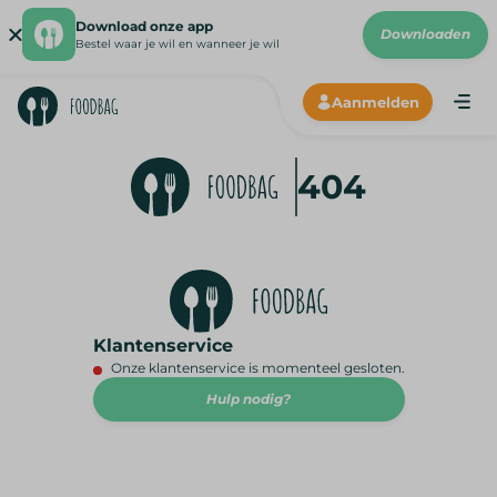
Download onze app
Downloaden
Bestel waar je wil en wanneer je wil
Aanmelden
ANDRO
CHROM
404
192X19
Klantenservice
Onze klantenservice is momenteel gesloten.
Hulp nodig?