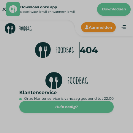
Download onze app
Downloaden
Bestel waar je wil en wanneer je wil
Aanmelden
ANDRO
CHROM
404
192X19
Klantenservice
Onze klantenservice is vandaag geopend tot 22:00
Hulp nodig?