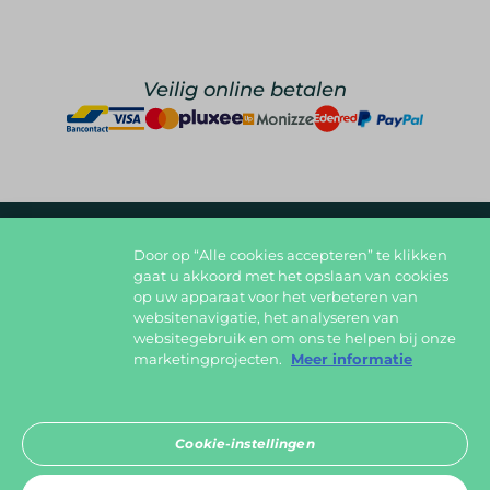
Veilig online betalen
Door op “Alle cookies accepteren” te klikken
foodlover@foodbag.be
09 298 05 10
gaat u akkoord met het opslaan van cookies
op uw apparaat voor het verbeteren van
Deel jouw gerechten op
websitenavigatie, het analyseren van
websitegebruik en om ons te helpen bij onze
marketingprojecten.
Meer informatie
Download in de
Cookie-instellingen
App Store
Ontdek het op