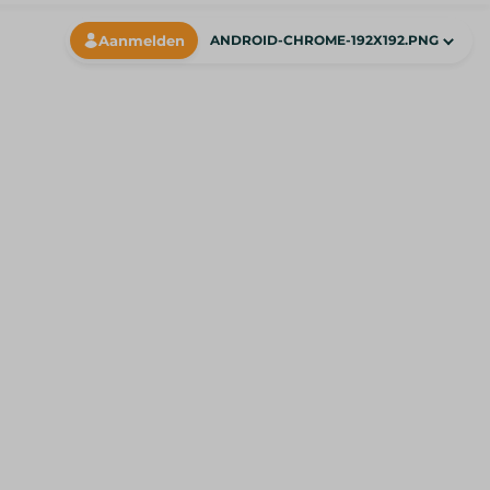
Aanmelden
ANDROID-CHROME-192X192.PNG