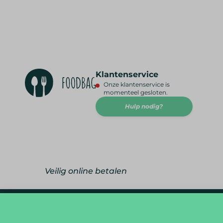
Klantenservice
Onze klantenservice is
momenteel gesloten.
Hulp nodig?
Veilig online betalen
foodlover@foodbag.be
09 298 05 10